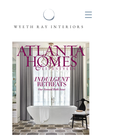
W Y E T H R A Y I N T E R I O R S